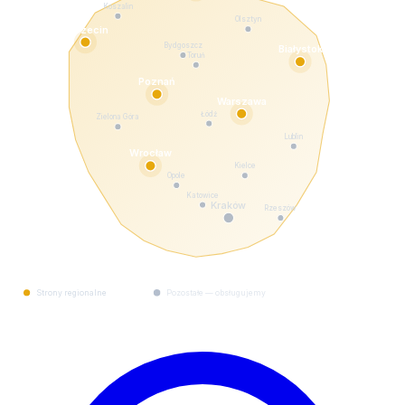
Koszalin
Olsztyn
Szczecin
Bydgoszcz
Białystok
Toruń
Poznań
Warszawa
Łódź
Zielona Góra
Lublin
Wrocław
Kielce
Opole
Katowice
Kraków
Rzeszów
Strony regionalne
Pozostałe — obsługujemy